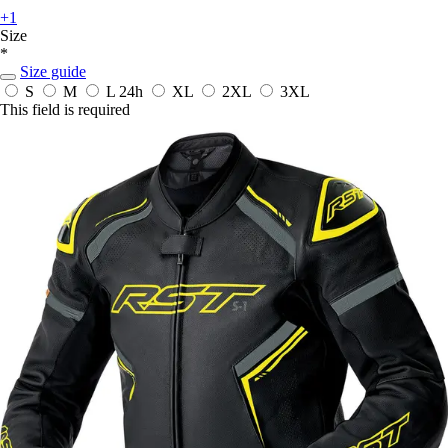
+1
Size
*
Size guide
S
M
L
24h
XL
2XL
3XL
This field is required