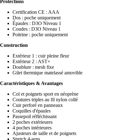
Protections
Certification CE : AAA
Dos : poche uniquement
Épaules : D3O Niveau 1
Coudes : D3O Niveau 1
Poitrine : poche uniquement
Construction
Extérieur 1 : cuir pleine fleur
Extérieur 2 : AST+
Doublure : mesh fixe
Gilet thermique matelassé amovible
Caractéristiques & Avantages
Col et poignets sport en néoprène
Coutures triples au fil nylon collé
Cuir perforé en panneaux
Coquilles d'épaules
Passepoil réfléchissant
2 poches extérieures
4 poches intérieures
Ajusteurs de taille et de poignets
Stretch 4-sens