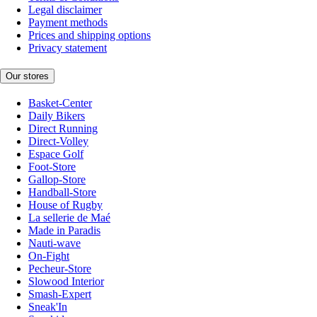
Legal disclaimer
Payment methods
Prices and shipping options
Privacy statement
Our stores
Basket-Center
Daily Bikers
Direct Running
Direct-Volley
Espace Golf
Foot-Store
Gallop-Store
Handball-Store
House of Rugby
La sellerie de Maé
Made in Paradis
Nauti-wave
On-Fight
Pecheur-Store
Slowood Interior
Smash-Expert
Sneak'In