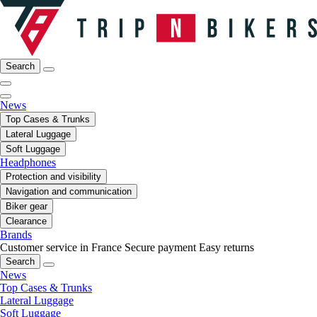
Search
News
Top Cases & Trunks
Lateral Luggage
Soft Luggage
Headphones
Protection and visibility
Navigation and communication
Biker gear
Clearance
Brands
Customer service in France
Secure payment
Easy returns
Search
News
Top Cases & Trunks
Lateral Luggage
Soft Luggage